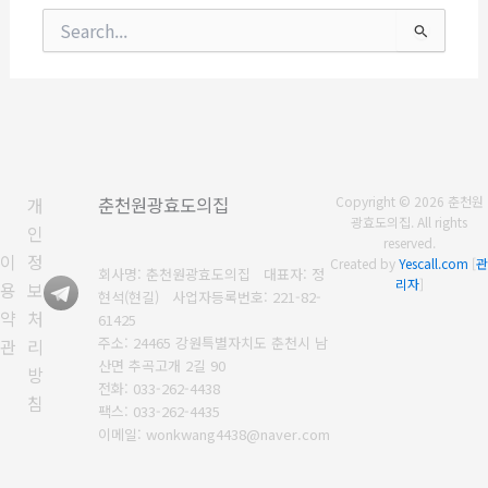
검
색
대
상
개
춘천원광효도의집
Copyright © 2026 춘천원
광효도의집. All rights
인
reserved.
이
정
Created by
Yescall.com
[
관
회사명: 춘천원광효도의집 대표자: 정
리자
]
용
보
현석(현길)
사업자등록번호:
221-82-
약
처
61425
주소: 24465 강원특별자치도 춘천시 남
관
리
산면 추곡고개 2길 90
방
전화: 033-262-4438
침
팩스: 033-262-4435
이메일: wonkwang4438@naver.com